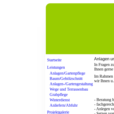
Anlagen un
Startseite
In Fragen zu
Leistungen
Ihnen gerne
Anlagen/Gartenpflege
Im Rahmen d
Baum/Gehölzschnitt
wir Ihnen u.
Anlagen-/Gartengestaltung
Wege und Terrassenbau
Grabpflege
- Beratung 
Winterdienst
- fachgerec
Anliefern/Abfuhr
- Anlegen v
Projektgalerie
- Setzen vo